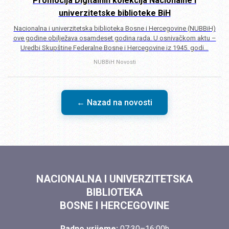
Promocija Digitalnih kolekcija Nacionalne i
univerzitetske biblioteke BiH
Nacionalna i univerzitetska biblioteka Bosne i Hercegovine (NUBBiH)
ove godine obilježava osamdeset godina rada. U osnivačkom aktu –
Uredbi Skupštine Federalne Bosne i Hercegovine iz 1945. godi…
NUBBiH
Novosti
← Nazad na novosti
NACIONALNA I UNIVERZITETSKA
BIBLIOTEKA
BOSNE I HERCEGOVINE
Radno vrijeme:
07:30–16:00h