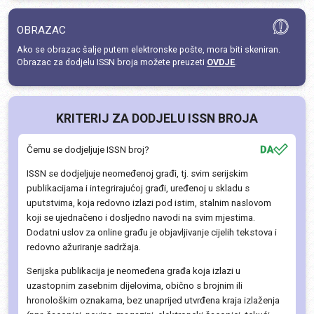
OBRAZAC
Ako se obrazac šalje putem elektronske pošte, mora biti skeniran.
Obrazac za dodjelu ISSN broja možete preuzeti
OVDJE
.
KRITERIJ ZA DODJELU ISSN BROJA
Čemu se dodjeljuje ISSN broj?
ISSN se dodjeljuje neomeđenoj građi, tj. svim serijskim
publikacijama i integrirajućoj građi, uređenoj u skladu s
uputstvima, koja redovno izlazi pod istim, stalnim naslovom
koji se ujednačeno i dosljedno navodi na svim mjestima.
Dodatni uslov za online građu je objavljivanje cijelih tekstova i
redovno ažuriranje sadržaja.
Serijska publikacija je neomeđena građa koja izlazi u
uzastopnim zasebnim dijelovima, obično s brojnim ili
hronološkim oznakama, bez unaprijed utvrđena kraja izlaženja