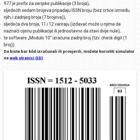
977 je prefix za serijske publikacije (3 broja),
sljedećih sedam brojeva pripadaju ISSN broju (bez crtice između
njih, i zadnjeg broja (7 brojeva)),
sljedeća dva broja, 11 i 12 variraju (izdavač može u njima da
naznači cijenu publikacije ili jednostavno da stavi dvije nule),
te software „Modulo 10“ izračuna zadnji broj (tzv. check digit (1
broj)).
Da biste bar kôd izračunali ili provjerili, možete koristiti simulator
na
web stranici GS1