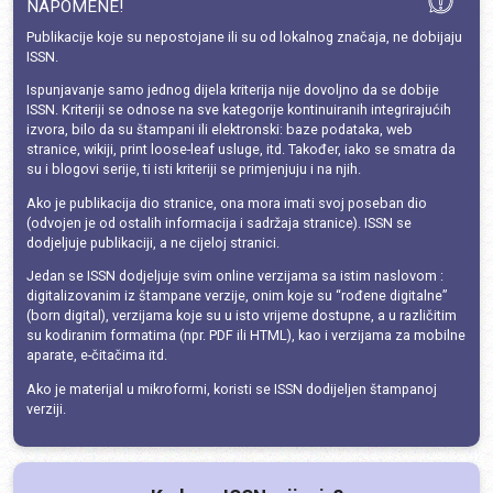
NAPOMENE!
Publikacije koje su nepostojane ili su od lokalnog značaja, ne dobijaju
ISSN.
Ispunjavanje samo jednog dijela kriterija nije dovoljno da se dobije
ISSN. Kriteriji se odnose na sve kategorije kontinuiranih integrirajućih
izvora, bilo da su štampani ili elektronski: baze podataka, web
stranice, wikiji, print loose-leaf usluge, itd. Također, iako se smatra da
su i blogovi serije, ti isti kriteriji se primjenjuju i na njih.
Ako je publikacija dio stranice, ona mora imati svoj poseban dio
(odvojen je od ostalih informacija i sadržaja stranice). ISSN se
dodjeljuje publikaciji, a ne cijeloj stranici.
Jedan se ISSN dodjeljuje svim online verzijama sa istim naslovom :
digitalizovanim iz štampane verzije, onim koje su “rođene digitalne”
(born digital), verzijama koje su u isto vrijeme dostupne, a u različitim
su kodiranim formatima (npr. PDF ili HTML), kao i verzijama za mobilne
aparate, e-čitačima itd.
Ako je materijal u mikroformi, koristi se ISSN dodijeljen štampanoj
verziji.