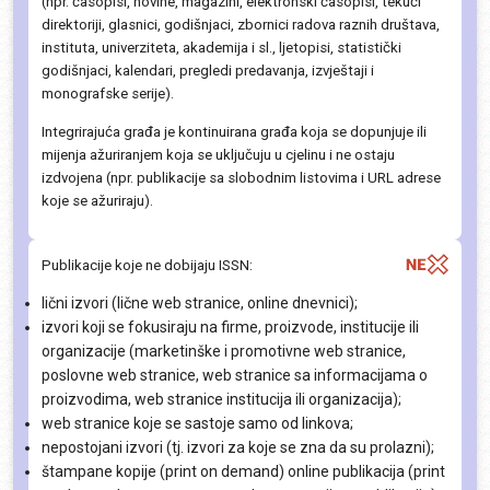
(npr. časopisi, novine, magazini, elektronski časopisi, tekući
direktoriji, glasnici, godišnjaci, zbornici radova raznih društava,
instituta, univerziteta, akademija i sl., ljetopisi, statistički
godišnjaci, kalendari, pregledi predavanja, izvještaji i
monografske serije).
Integrirajuća građa je kontinuirana građa koja se dopunjuje ili
mijenja ažuriranjem koja se uključuju u cjelinu i ne ostaju
izdvojena (npr. publikacije sa slobodnim listovima i URL adrese
koje se ažuriraju).
Publikacije koje ne dobijaju ISSN:
lični izvori (lične web stranice, online dnevnici);
izvori koji se fokusiraju na firme, proizvode, institucije ili
organizacije (marketinške i promotivne web stranice,
poslovne web stranice, web stranice sa informacijama o
proizvodima, web stranice institucija ili organizacija);
web stranice koje se sastoje samo od linkova;
nepostojani izvori (tj. izvori za koje se zna da su prolazni);
štampane kopije (print on demand) online publikacija (print