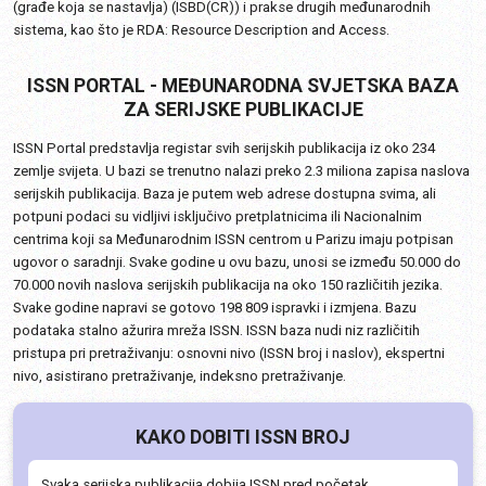
(građe koja se nastavlja) (ISBD(CR)) i prakse drugih međunarodnih
sistema, kao što je RDA: Resource Description and Access.
ISSN PORTAL - MEĐUNARODNA SVJETSKA BAZA
ZA SERIJSKE PUBLIKACIJE
ISSN Portal predstavlja registar svih serijskih publikacija iz oko 234
zemlje svijeta. U bazi se trenutno nalazi preko 2.3 miliona zapisa naslova
serijskih publikacija. Baza je putem web adrese dostupna svima, ali
potpuni podaci su vidljivi isključivo pretplatnicima ili Nacionalnim
centrima koji sa Međunarodnim ISSN centrom u Parizu imaju potpisan
ugovor o saradnji. Svake godine u ovu bazu, unosi se između 50.000 do
70.000 novih naslova serijskih publikacija na oko 150 različitih jezika.
Svake godine napravi se gotovo 198 809 ispravki i izmjena. Bazu
podataka stalno ažurira mreža ISSN. ISSN baza nudi niz različitih
pristupa pri pretraživanju: osnovni nivo (ISSN broj i naslov), ekspertni
nivo, asistirano pretraživanje, indeksno pretraživanje.
KAKO DOBITI ISSN BROJ
Svaka serijska publikacija dobija ISSN pred početak