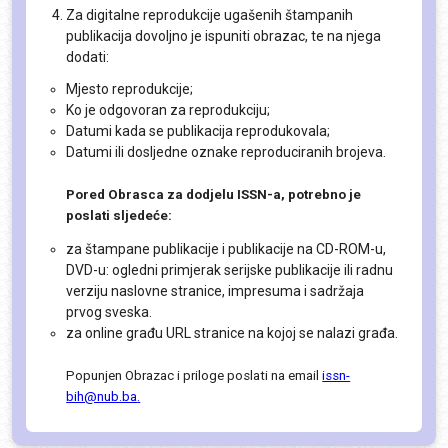
Za digitalne reprodukcije ugašenih štampanih
publikacija dovoljno je ispuniti obrazac, te na njega
dodati:
Mjesto reprodukcije;
Ko je odgovoran za reprodukciju;
Datumi kada se publikacija reprodukovala;
Datumi ili dosljedne oznake reproduciranih brojeva.
Pored Obrasca za dodjelu ISSN-a, potrebno je
poslati sljedeće:
za štampane publikacije i publikacije na CD-ROM-u,
DVD-u: ogledni primjerak serijske publikacije ili radnu
verziju naslovne stranice, impresuma i sadržaja
prvog sveska.
za online građu URL stranice na kojoj se nalazi građa.
Popunjen Obrazac i priloge poslati na email
issn-
bih@nub.ba
.