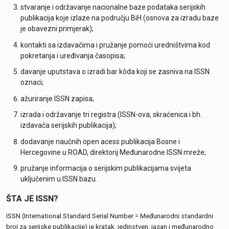
stvaranje i održavanje nacionalne baze podataka serijskih
publikacija koje izlaze na području BiH (osnova za izradu baze
je obavezni primjerak);
kontakti sa izdavačima i pružanje pomoći uredništvima kod
pokretanja i uređivanja časopisa;
davanje uputstava o izradi bar kôda koji se zasniva na ISSN
oznaci;
ažuriranje ISSN zapisa;
izrada i održavanje tri registra (ISSN-ova, skraćenica i bh.
izdavača serijskih publikacija);
dodavanje naučnih open acess publikacija Bosne i
Hercegovine u ROAD, direktorij Međunarodne ISSN mreže;
pružanje informacija o serijskim publikacijama svijeta
uključenim u ISSN bazu.
ŠTA JE ISSN?
ISSN (International Standard Serial Number = Međunarodni standardni
broj za serijske publikacije) je kratak, jedinstven, jasan i međunarodno