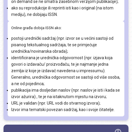
on demand se ne smatra zasebnom verzijom publikacije);
ako su reprodukcije ili reprinti isti kao i original (na istom
mediju), ne dobijaju ISSN.
Online građa dobija ISSN ako:
postoji urednički sadržaj (npr. izvor se u većini sastoji od
pisanog tekstualnog sadržaja, te se primjećuje
urednička/novinarska obrada);
identificirana je urednička odgovornost (npr. izjava koja
govori o izdavaču/ proizvođaču, te je najmanje jedna
zemlja iz koje je izdavač navedena u impressumu).
Generalno, urednička odgovornost se sastoji od više osoba,
a ne od pojedinca;
publikacija ima dosljedan naslov (npr. naslov je isti i kada se
izvor ažurira) , te je na istaknutom mjestu na izvoru;
URL je validan (npr. URL vodi do stvarnog izvora);
Izvor ima tematski povezan sadržaj, kao i svoje čitatelje.