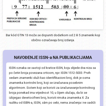
Bar kôd GTIN 13 može se dopuniti dodatkom od 2 ili 5 znamenki koji
obično označavaju broj izdanja.
NAVOĐENJE ISSN-a NA PUBLIKACIJAMA
ISSN oznaka se sastoji od kratice ISSN, koju slijede dva niza sa
po četiri broja povezana crticom, npr. ISSN 1512-5033. Prvih
sedam znamenki služi kao identifikacioni broj, dok je osma
znamenka kontrolni broj, koji se izračunava posebnim
algoritmom. Sistem koji se koristi za izračunavanje kontrolnog
broja ponekad ima vrijednost 10, u čijem slučaju, da bi se
izbjegao devetocifreni broj, koristi rimska znamenka X. Za
razliku od ISBN-a, ISSN, sâm po sebi, nema značenja i ne sadrži