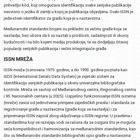
prihvatljiv kôd, koji omogućava identifikaciju svake serijske publikacije
neovisno o jeziku ili zemlji u kojoj je publikacija objavljena. Svaki ISSN je
jedinstven identifikator za građu koja je u nastavcima.
Međunarodni standardni brojevi su prikladni za većinu građe koja se
nastavlja, bez obzira da li su nastali u prošlosti, sadašnjosti ili skoroj
budućnosti i na bilo kojem mediju produkcije, te se dodjeljuju čitavoj
populaciji serijskih publikacija i većini integrirajuće građe.
ISSN MREŽA
ISSN mreža (osnovana 1975. godine, a do 1993. godine poznata kao
ISDS (International Serials Data System) je svjetski sistem za
identifikaciju serijskih publikacija u okviru univerzalne bibliografske
kontrole. Mreža se sastoji od Međunarodnog centra, Regionalnog centra
i 95. Nacionalnih centara (u 2025). Uspješno funkcionisanje ISSN sistema
(mreže) zavisi od jedinstvene primjene zajedničkih pravila i standarda za
registrovanje građe u nastavcima (građe koja se nastavlja) i za
pripremanje ISSN zapisâ zbog uključivanja u ISSN registar. U pravilima i
standardima koji se razvijaju vodi se računa da se osigura što je moguće
veća kompatibilnost i harmonizacija sa međunarodnim standardima, kao
što su Međunarodni standardni bibliografski opis građe u nastavcima