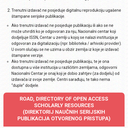
Trenutni izdavač ne posjeduje digitalnu reprodukciju ugašene
štampane serijske publikacije.
Ako trenutni izdavač ne posjeduje publikaciju ili ako se ne
može utvrditi ko je odgovoran za nju, Nacionalni centar koji
dodjeljuje ISSN, Centar u zemlji u kojoj se nalazi institucija je
odgovoran za digitalizaciju (npr. biblioteka / arhivski provider).
U ovom slučaju se ne uzima u obzir zemlja iz koje je izdavač
štampane verzije.
Ako trenutni izdavač ne posjeduje publikaciju, te je ona
dostupna u više institucija u različitim zemljama, odgovorni
Nacionalni Centar je onaj koji je dobio zahtjev (za dodjelu) od
izdavača iz svoje zemlje. Centri sarađuju, te tako nema
“duple” dodjele.
ROAD, DIRECTORY OF OPEN ACCESS
SCHOLARLY RESOURCES
(DIREKTORIJ NAUČNIH SERIJSKIH
PUBLIKACIJA OTVORENOG PRISTUPA)