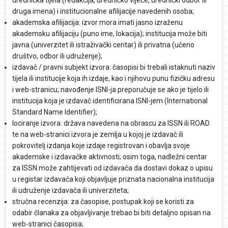
urednička tijela (redakcija, uredničko vijeće, urednički odbor ili
druga imena) i institucionalne afilijacije navedenih osoba;
akademska afilijacija: izvor mora imati jasno izraženu
akademsku afilijaciju (puno ime, lokacija); institucija može biti
javna (univerzitet ili istraživački centar) ili privatna (učeno
društvo, odbor ili udruženje);
izdavač / pravni subjekt izvora: časopisi bi trebali istaknuti naziv
tijela ili institucije koja ih izdaje, kao i njihovu punu fizičku adresu
i web-stranicu; navođenje ISNI-ja preporučuje se ako je tijelo ili
institucija koja je izdavač identificirana ISNI-jem (International
Standard Name Identifier);
lociranje izvora: država navedena na obrascu za ISSN ili ROAD
te na web-stranici izvora je zemlja u kojoj je izdavač ili
pokrovitelj izdanja koje izdaje registrovan i obavlja svoje
akademske i izdavačke aktivnosti; osim toga, nadležni centar
za ISSN može zahtijevati od izdavača da dostavi dokaz o upisu
u registar izdavača koji objavljuje priznata nacionalna institucija
ili udruženje izdavača ili univerziteta;
stručna recenzija: za časopise, postupak koji se koristi za
odabir članaka za objavljivanje trebao bi biti detaljno opisan na
web-stranici časopisa;