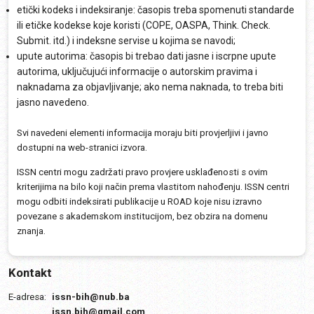
etički kodeks i indeksiranje: časopis treba spomenuti standarde
ili etičke kodekse koje koristi (COPE, OASPA, Think. Check.
Submit. itd.) i indeksne servise u kojima se navodi;
upute autorima: časopis bi trebao dati jasne i iscrpne upute
autorima, uključujući informacije o autorskim pravima i
naknadama za objavljivanje; ako nema naknada, to treba biti
jasno navedeno.
Svi navedeni elementi informacija moraju biti provjerljivi i javno
dostupni na web-stranici izvora.
ISSN centri mogu zadržati pravo provjere usklađenosti s ovim
kriterijima na bilo koji način prema vlastitom nahođenju. ISSN centri
mogu odbiti indeksirati publikacije u ROAD koje nisu izravno
povezane s akademskom institucijom, bez obzira na domenu
znanja.
Kontakt
E-adresa:
issn-bih@nub.ba
issn.bih@gmail.com