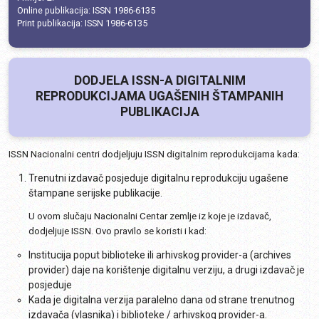
Online publikacija: ISSN 1986-6135
Print publikacija: ISSN 1986-6135
DODJELA ISSN-A DIGITALNIM
REPRODUKCIJAMA UGAŠENIH ŠTAMPANIH
PUBLIKACIJA
ISSN Nacionalni centri dodjeljuju ISSN digitalnim reprodukcijama kada:
Trenutni izdavač posjeduje digitalnu reprodukciju ugašene
štampane serijske publikacije.
U ovom slučaju Nacionalni Centar zemlje iz koje je izdavač,
dodjeljuje ISSN. Ovo pravilo se koristi i kad:
Institucija poput biblioteke ili arhivskog provider-a (archives
provider) daje na korištenje digitalnu verziju, a drugi izdavač je
posjeduje
Kada je digitalna verzija paralelno dana od strane trenutnog
izdavača (vlasnika) i biblioteke / arhivskog provider-a.