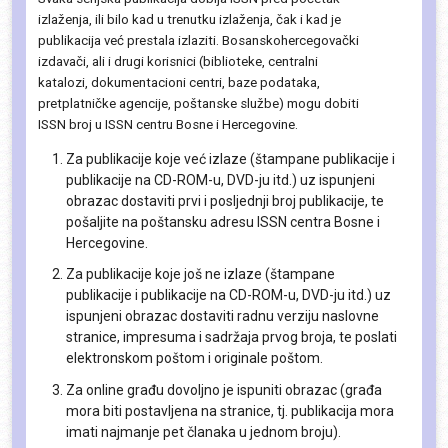
izlaženja, ili bilo kad u trenutku izlaženja, čak i kad je
publikacija već prestala izlaziti. Bosanskohercegovački
izdavači, ali i drugi korisnici (biblioteke, centralni
katalozi, dokumentacioni centri, baze podataka,
pretplatničke agencije, poštanske službe) mogu dobiti
ISSN broj u ISSN centru Bosne i Hercegovine.
Za publikacije koje već izlaze (štampane publikacije i
publikacije na CD-ROM-u, DVD-ju itd.) uz ispunjeni
obrazac dostaviti prvi i posljednji broj publikacije, te
pošaljite na poštansku adresu ISSN centra Bosne i
Hercegovine.
Za publikacije koje još ne izlaze (štampane
publikacije i publikacije na CD-ROM-u, DVD-ju itd.) uz
ispunjeni obrazac dostaviti radnu verziju naslovne
stranice, impresuma i sadržaja prvog broja, te poslati
elektronskom poštom i originale poštom.
Za online građu dovoljno je ispuniti obrazac (građa
mora biti postavljena na stranice, tj. publikacija mora
imati najmanje pet članaka u jednom broju).