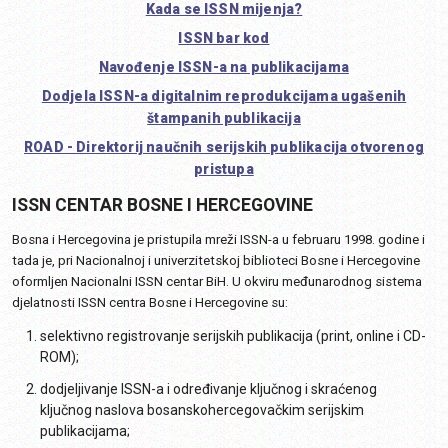
Kada se ISSN mijenja?
ISSN bar kod
Navođenje ISSN-a na publikacijama
Dodjela ISSN-a digitalnim reprodukcijama ugašenih
štampanih publikacija
ROAD - Direktorij naučnih serijskih publikacija otvorenog
pristupa
ISSN CENTAR BOSNE I HERCEGOVINE
Bosna i Hercegovina je pristupila mreži ISSN-a u februaru 1998. godine i
tada je, pri Nacionalnoj i univerzitetskoj biblioteci Bosne i Hercegovine
oformljen Nacionalni ISSN centar BiH. U okviru međunarodnog sistema
djelatnosti ISSN centra Bosne i Hercegovine su:
selektivno registrovanje serijskih publikacija (print, online i CD-
ROM);
dodjeljivanje ISSN-a i određivanje ključnog i skraćenog
ključnog naslova bosanskohercegovačkim serijskim
publikacijama;