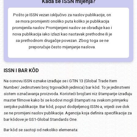
Kada se ISSN mijenja?
Pošto je ISSN vezan isključivo za naslov publikacije, on
se mora promijeniti onoliko puta koliko je publikacija
promijenila naslov. Promijenjeni naslov se obrađuje kao i
nova publikacija iako izlazi kao nastavak prethodne ili je
sa prethodnom drugačije povezan. Zbog toga se ne
preporučuje često mijenjanje naslova.
ISSN I BAR KÔD
Na osnovu ISSN oznake izrađuje se i GTIN 13 (Global Trade Item
Number/ Jedinstveni broj trgovačkih jedinica) bar kôd. To je jedinstveni
sistem označavanja proizvoda. Koristeći brojčani niz štamparije izrađuju
master filmove kako bi se kodovi mogli štampati na svakom primjerku
serijske publikacije. Bar kôd, poput dodijeljenog ISSN-a, vrijedi sve dok
se ne promijeni naslov publikacije. Agencija koja definira specifikacije za
bar kôdove je GS1-Global Standards One.
Bar kôd se sastoji od nekoliko elemenata: