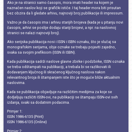
Ako je na stranici samo časopis, mora imati header na kojem je
naznačen naslov koji se grafički ističe. I taj header mora biti prisutan
bez obzira da li gledate arhivu, najnoviji broj publikacije ili impressum.
Važno je da časopis ima i arhivu starijih brojeva (kada je u pitanju novi
časopis, arhivi se poslije dodaju stariji brojevi, a npr. na naslovnoj
stranici se nalazi najnoviji broj).
Ako serijska publikacija nosi i ISSN i ISBN oznaku, što je slučaj sa
monografskim serijama, obje oznake se trebaju pojaviti zajedno,
svaka sa svojim prefiksom (ISSN ili ISBN).
Kada publikacija sadrži naslove glavne zbirke i podzbirke, ISSN oznaka
se treba odštampati na publikaciji, a trebala bi se razlikovati ili
dodavanjem ključnog ili skraćenog ključnog naslova nakon
relevantnog broja ili štampanjem iste što je moguće bliže aktualnim
naslovima.
Kada se publikacija objavljuje na različitim medijima za koje se
dodjeljuju različiti ISSN-ovi, na publikaciji se štampaju ISSN-ovi svih
izdanja, svaki sa dodatnim podacima.
Primjer 1:
ISSN 1986-6135 (Print)
ISSN 1986-6135 (Online)
Primjer 2: