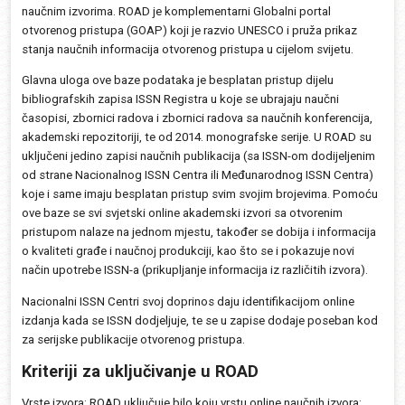
naučnim izvorima. ROAD je komplementarni Globalni portal
otvorenog pristupa (GOAP) koji je razvio UNESCO i pruža prikaz
stanja naučnih informacija otvorenog pristupa u cijelom svijetu.
Glavna uloga ove baze podataka je besplatan pristup dijelu
bibliografskih zapisa ISSN Registra u koje se ubrajaju naučni
časopisi, zbornici radova i zbornici radova sa naučnih konferencija,
akademski repozitoriji, te od 2014. monografske serije. U ROAD su
uključeni jedino zapisi naučnih publikacija (sa ISSN-om dodijeljenim
od strane Nacionalnog ISSN Centra ili Međunarodnog ISSN Centra)
koje i same imaju besplatan pristup svim svojim brojevima. Pomoću
ove baze se svi svjetski online akademski izvori sa otvorenim
pristupom nalaze na jednom mjestu, također se dobija i informacija
o kvaliteti građe i naučnoj produkciji, kao što se i pokazuje novi
način upotrebe ISSN-a (prikupljanje informacija iz različitih izvora).
Nacionalni ISSN Centri svoj doprinos daju identifikacijom online
izdanja kada se ISSN dodjeljuje, te se u zapise dodaje poseban kod
za serijske publikacije otvorenog pristupa.
Kriteriji za uključivanje u ROAD
Vrste izvora: ROAD uključuje bilo koju vrstu online naučnih izvora: