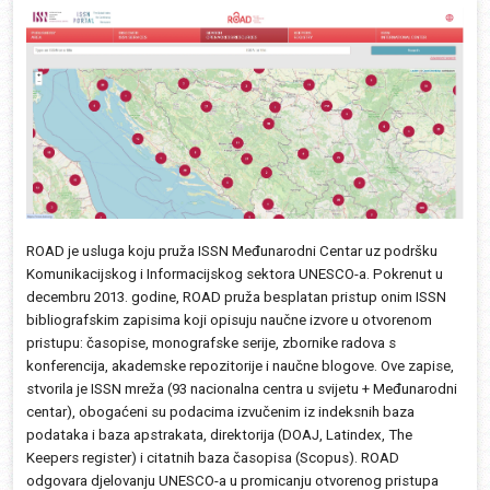
ROAD je usluga koju pruža ISSN Međunarodni Centar uz podršku
Komunikacijskog i Informacijskog sektora UNESCO-a. Pokrenut u
decembru 2013. godine, ROAD pruža besplatan pristup onim ISSN
bibliografskim zapisima koji opisuju naučne izvore u otvorenom
pristupu: časopise, monografske serije, zbornike radova s
konferencija, akademske repozitorije i naučne blogove. Ove zapise,
stvorila je ISSN mreža (93 nacionalna centra u svijetu + Međunarodni
centar), obogaćeni su podacima izvučenim iz indeksnih baza
podataka i baza apstrakata, direktorija (DOAJ, Latindex, The
Keepers register) i citatnih baza časopisa (Scopus). ROAD
odgovara djelovanju UNESCO-a u promicanju otvorenog pristupa