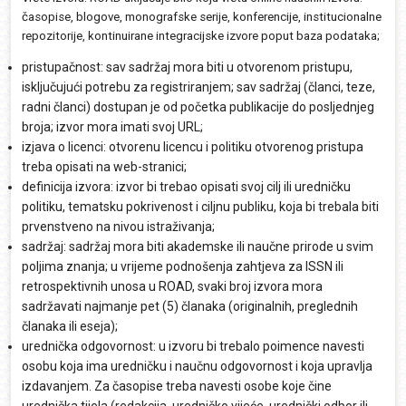
časopise, blogove, monografske serije, konferencije, institucionalne
repozitorije, kontinuirane integracijske izvore poput baza podataka;
pristupačnost: sav sadržaj mora biti u otvorenom pristupu,
isključujući potrebu za registriranjem; sav sadržaj (članci, teze,
radni članci) dostupan je od početka publikacije do posljednjeg
broja; izvor mora imati svoj URL;
izjava o licenci: otvorenu licencu i politiku otvorenog pristupa
treba opisati na web-stranici;
definicija izvora: izvor bi trebao opisati svoj cilj ili uredničku
politiku, tematsku pokrivenost i ciljnu publiku, koja bi trebala biti
prvenstveno na nivou istraživanja;
sadržaj: sadržaj mora biti akademske ili naučne prirode u svim
poljima znanja; u vrijeme podnošenja zahtjeva za ISSN ili
retrospektivnih unosa u ROAD, svaki broj izvora mora
sadržavati najmanje pet (5) članaka (originalnih, preglednih
članaka ili eseja);
urednička odgovornost: u izvoru bi trebalo poimence navesti
osobu koja ima uredničku i naučnu odgovornost i koja upravlja
izdavanjem. Za časopise treba navesti osobe koje čine