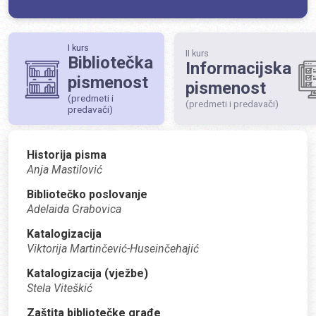
I kurs
II kurs
Bibliotečka
Informacijska
pismenost
pismenost
(predmeti i
(predmeti i predavači)
predavači)
Historija pisma
Anja Mastilović
Bibliotečko poslovanje
Adelaida Grabovica
Katalogizacija
Viktorija Martinčević-Huseinčehajić
Katalogizacija (vježbe)
Stela Viteškić
Zaštita bibliotečke građe