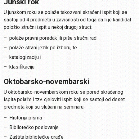
Junski rok
U junskom roku se polaže takozvani skraćeni ispit koji se
sastoji od 4 predmeta u zavisnosti od toga da li je kandidat
položio stručni ispit u nekoj drugoj struci:
polaže pravni poredak ili piše stručni rad
polaže strani jezik po izboru, te
katalogizaciju i
klasifikaciju
Oktobarsko-novembarski
U oktobarsko-novembarskom roku se pored skraćenog
ispita polaže i tzv. cjeloviti ispit, koji se sastoji od deset
predmeta koji su slušani na seminaru:
Historija pisma
Bibliotečko poslovanje
Zaštita bibliotečke građe