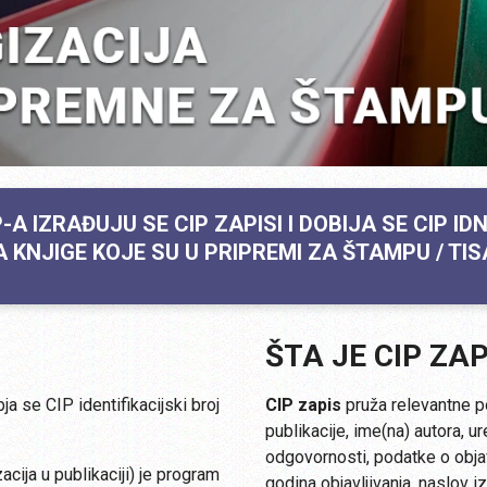
A IZRAĐUJU SE CIP ZAPISI I DOBIJA SE CIP ID
A KNJIGE KOJE SU U PRIPREMI ZA ŠTAMPU / TIS
ŠTA JE CIP ZAP
ja se CIP identifikacijski broj
CIP zapis
pruža relevantne po
publikacije, ime(na) autora, ur
odgovornosti, podatke o objav
acija u publikaciji) je program
godina objavljivanja, naslov i