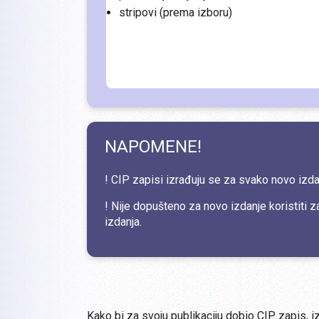
stripovi (prema izboru)
NAPOMENE!
! CIP zapisi izrađuju se za svako novo izdan
! Nije dopušteno za novo izdanje koristiti 
izdanja.
Kako bi za svoju publikaciju dobio CIP zapis, i