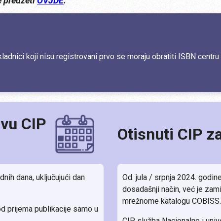
e preuzeti
OVJDE
.
kladnici koji nisu registrovani prvo se moraju obratiti ISBN centru r
avu CIP
Otisnuti CIP z
nih dana, uključujući dan
Od. jula / srpnja 2024. godin
dosadašnji način, već je zami
mrežnome katalogu COBISS.
od prijema publikacije samo u
CIP služba Nacionalne i univ