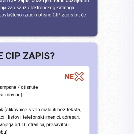
ađen CIP zapis, dužan je o tome obavijestiti
anja zapisa iz elektronskog kataloga.
eovlašteno izradi i otisne CIP zapis bit će
 CIP ZAPIS?
tampane / otisnute
si i novine)
k (slikovnice s vrlo malo ili bez teksta,
i i listovi, telefonski imenici, adresari,
njega od 16 stranica, presavitci i
ebu)