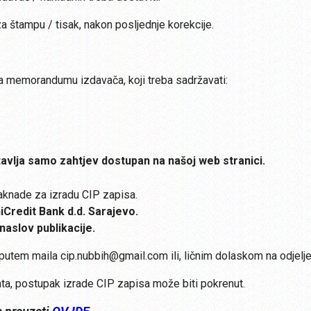
za štampu / tisak, nakon posljednje korekcije.
na memorandumu izdavača, koji treba sadržavati:
tavlja samo zahtjev dostupan na našoj web stranici.
naknade za izradu CIP zapisa.
Credit Bank d.d. Sarajevo.
naslov publikacije.
i putem maila
cip.nubbih@gmail.com
ili, ličnim dolaskom na odjelj
ta, postupak izrade CIP zapisa može biti pokrenut.