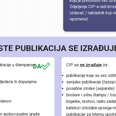
koju je prethodno već izr
Odjeljenje CIP-a radi bris
Izdavač / nakladnik koji n
opomenut.
STE PUBLIKACIJA SE IZRAĐUJE
ikacije u štampanom
CIP se
ne izrađuje
za:
publikacije koje su već odš
sljedeća ili dopunjena
serijske publikacije (časopi
posebne otiske (separate)
brošure i sitnu štampu / tisa
planovi
bojanke, testovi, radni zadatc
katalozi izložaba opsega ma
im audiovizualne građe
publikacije za internu upotr