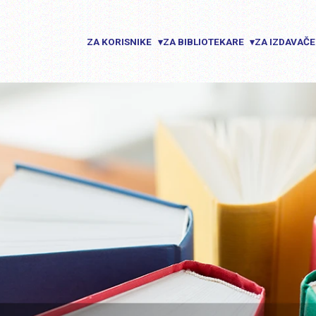
ZA KORISNIKE
ZA BIBLIOTEKARE
ZA IZDAVAČ
▾
▾