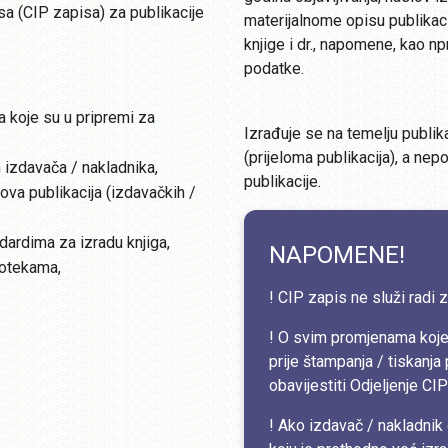
sa (CIP zapisa) za publikacije
materijalnome opisu publikacije
knjige i dr., napomene, kao np
podatke.
a koje su u pripremi za
Izrađuje se na temelju publika
(prijeloma publikacija), a nep
izdavača / nakladnika,
publikacije.
ova publikacija (izdavačkih /
ardima za izradu knjiga,
NAPOMENE!
iotekama,
! CIP zapis ne služi radi z
! O svim promjenama koje 
prije štampanja / tiskanja
obavijestiti Odjeljenje CI
! Ako izdavač / nakladnik 