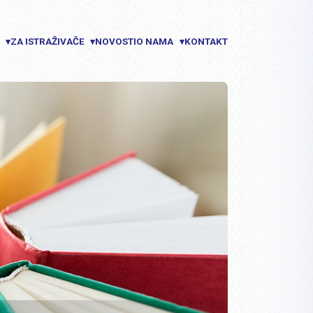
E
ZA ISTRAŽIVAČE
NOVOSTI
O NAMA
KONTAKT
▾
▾
▾