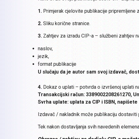
1.
Primjerak cjelovite publikacije pripremljene 
2.
Sliku korične stranice.
3.
Zahtjev za izradu CIP-a – službeni zahtjev 
naslov,
jezik,
format publikacije
U slučaju da je autor sam svoj izdavač, dos
4.
Dokaz o uplati – potvrda o izvršenoj uplati 
Transakcijski račun: 3389002208261270, Uni
Svrha uplate: uplata za CIP i ISBN, napišete 
Izdavač / nakladnik može publikaciju dostavit
Tek nakon dostavljanja svih navedenih elemena