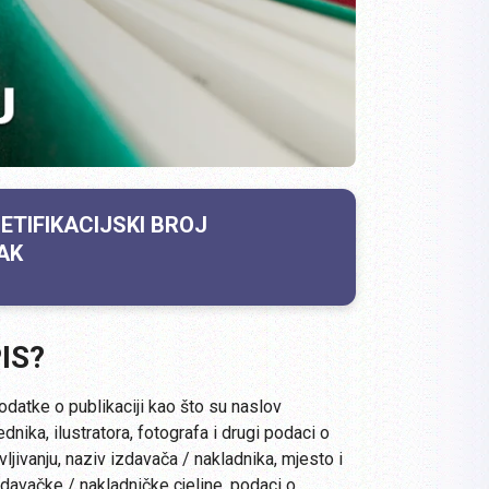
NETIFIKACIJSKI BROJ
AK
IS?
datke o publikaciji kao što su naslov
ednika, ilustratora, fotografa i drugi podaci o
ljivanju, naziv izdavača / nakladnika, mjesto i
zdavačke / nakladničke cjeline, podaci o