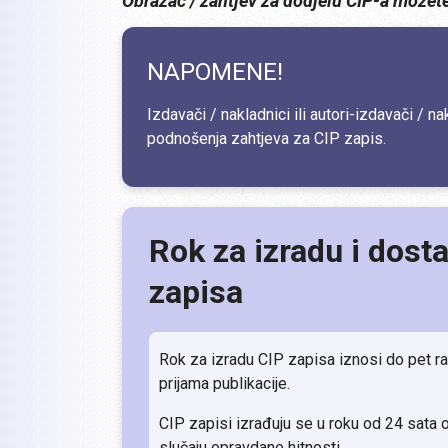
Obrazac / zahtjev za dodjelu CIP-a možet
NAPOMENE!
Izdavači / nakladnici ili autori-izdavači / na
podnošenja zahtjeva za CIP zapis.
Rok za izradu i dost
zapisa
Rok za izradu CIP zapisa iznosi do pet rad
prijama publikacije.
CIP zapisi izrađuju se u roku od 24 sata 
slučaju opravdane hitnosti.