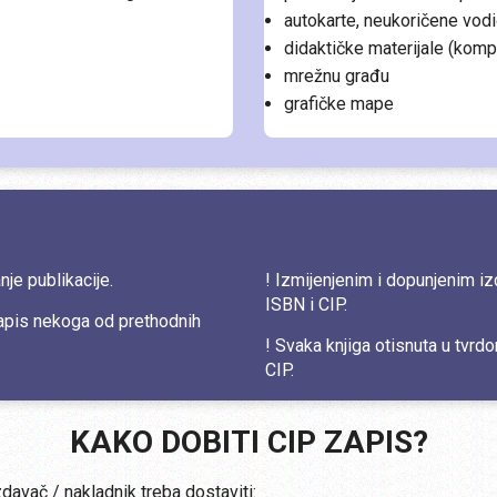
autokarte, neukoričene vodi
didaktičke materijale (kompl
mrežnu građu
grafičke mape
je publikacije.
! Izmijenjenim i dopunjenim iz
ISBN i CIP.
zapis nekoga od prethodnih
! Svaka knjiga otisnuta u tv
CIP.
KAKO DOBITI CIP ZAPIS?
zdavač / nakladnik treba dostaviti: