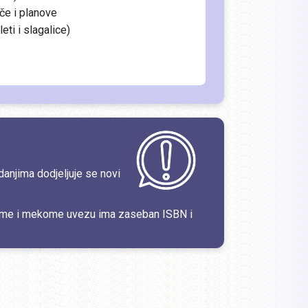
če i planove
eti i slagalice)
danjima dodjeljuje se novi
rdome i mekome uvezu ima zaseban ISBN i