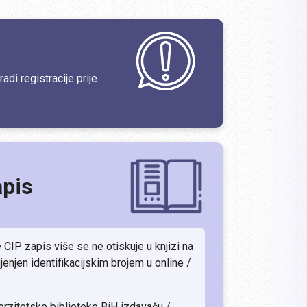
adi registracije prije
apis
e CIP zapis više se ne otiskuje u knjizi na
jenjen identifikacijskim brojem u online /
erzitetske biblioteke BiH izdavaču /