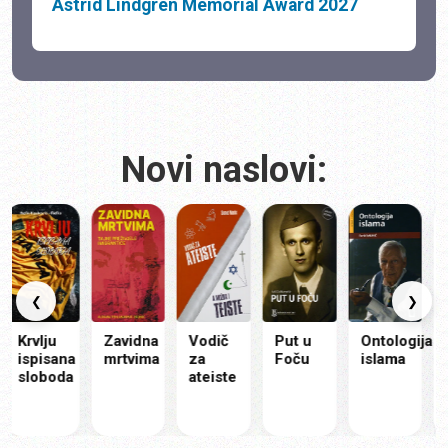
Astrid Lindgren Memorial Award 2027
Novi naslovi:
❮
❯
rvlju
Zavidna
Vodič
Put u
Ontologija
Moj
spisana
mrtvima
za
Foču
islama
isti
loboda
ateiste