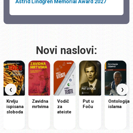
Astrid Lindgren Memorial Award 2027
Novi naslovi:
Mo
ist
❮
❯
Krvlju
Zavidna
Vodič
Put u
Ontologija
ispisana
mrtvima
za
Foču
islama
sloboda
ateiste