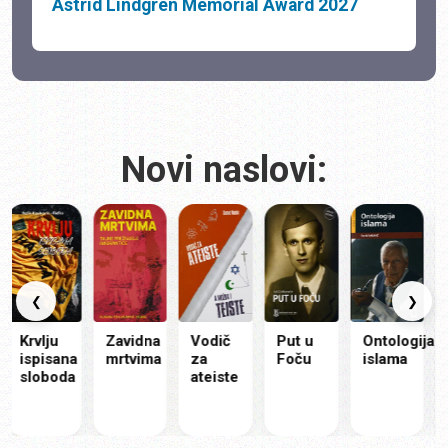
Astrid Lindgren Memorial Award 2027
Novi naslovi:
❮
❯
Krvlju
Zavidna
Vodič
Put u
Ontologija
Mo
ispisana
mrtvima
za
Foču
islama
ist
sloboda
ateiste