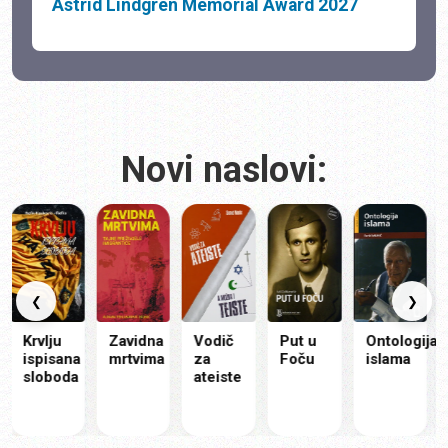
Astrid Lindgren Memorial Award 2027
Novi naslovi:
❮
❯
Krvlju
Zavidna
Vodič
Put u
Ontologija
Mo
ispisana
mrtvima
za
Foču
islama
ist
sloboda
ateiste