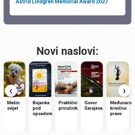
Astrid Lindgren Memorial Award 2027
Novi naslovi:
Si
ek
u
Bos
He
❮
❯
Mašin
Bojanka
Praktični
Govor
Međunarodno
svijet
pod
priručnik
Sarajeva
krivično
opsadom
pravo