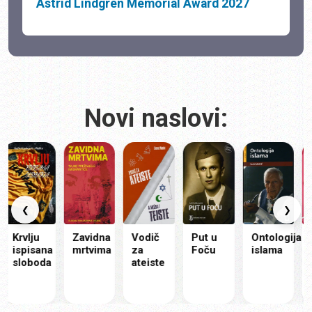
Astrid Lindgren Memorial Award 2027
Novi naslovi:
❮
❯
rvlju
Zavidna
Vodič
Put u
Ontologija
Moj
ispisana
mrtvima
za
Foču
islama
isti
sloboda
ateiste