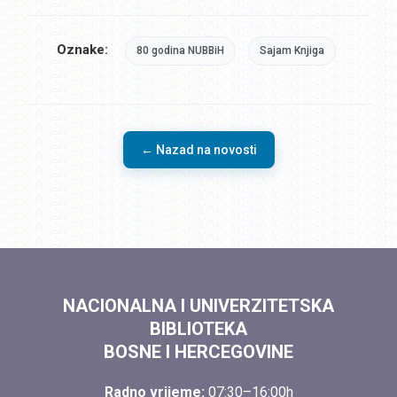
Oznake:
80 godina NUBBiH
Sajam Knjiga
← Nazad na novosti
NACIONALNA I UNIVERZITETSKA
BIBLIOTEKA
BOSNE I HERCEGOVINE
Radno vrijeme:
07:30–16:00h