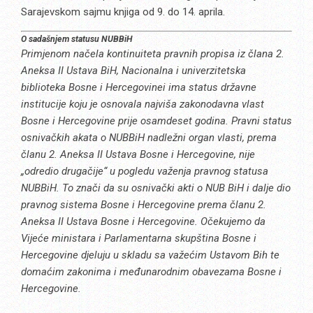
Sarajevskom sajmu knjiga od 9. do 14. aprila.
O sadašnjem statusu NUBBiH
Primjenom načela kontinuiteta pravnih propisa iz člana 2.
Aneksa II Ustava BiH, Nacionalna i univerzitetska
biblioteka Bosne i Hercegovinei ima status državne
institucije koju je osnovala najviša zakonodavna vlast
Bosne i Hercegovine prije osamdeset godina. Pravni status
osnivačkih akata o NUBBiH nadležni organ vlasti, prema
članu 2. Aneksa II Ustava Bosne i Hercegovine, nije
„odredio drugačije“ u pogledu važenja pravnog statusa
NUBBiH. To znači da su osnivački akti o NUB BiH i dalje dio
pravnog sistema Bosne i Hercegovine prema članu 2.
Aneksa II Ustava Bosne i Hercegovine. Očekujemo da
Vijeće ministara i Parlamentarna skupština Bosne i
Hercegovine djeluju u skladu sa važećim Ustavom Bih te
domaćim zakonima i međunarodnim obavezama Bosne i
Hercegovine.