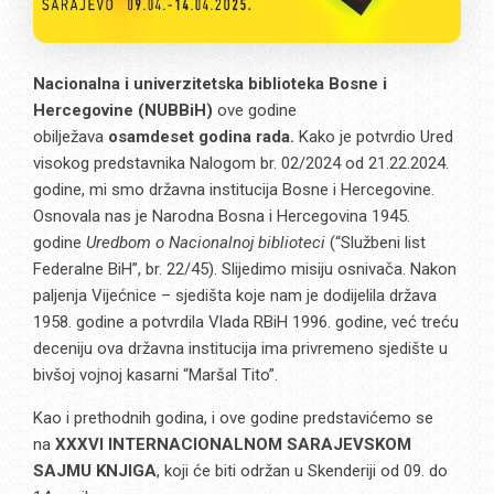
Nacionalna i univerzitetska biblioteka Bosne i
Hercegovine (NUBBiH)
ove godine
obilježava
osamdeset godina rada.
Kako je potvrdio Ured
visokog predstavnika Nalogom br. 02/2024 od 21.22.2024.
godine, mi smo državna institucija Bosne i Hercegovine.
Osnovala nas je Narodna Bosna i Hercegovina 1945.
godine
Uredbom o Nacionalnoj biblioteci
(“Službeni list
Federalne BiH”, br. 22/45). Slijedimo misiju osnivača. Nakon
paljenja Vijećnice – sjedišta koje nam je dodijelila država
1958. godine a potvrdila Vlada RBiH 1996. godine, već treću
deceniju ova državna institucija ima privremeno sjedište u
bivšoj vojnoj kasarni “Maršal Tito”.
Kao i prethodnih godina, i ove godine predstavićemo se
na
XXXVI INTERNACIONALNOM SARAJEVSKOM
SAJMU KNJIGA
, koji će biti održan u Skenderiji od 09. do