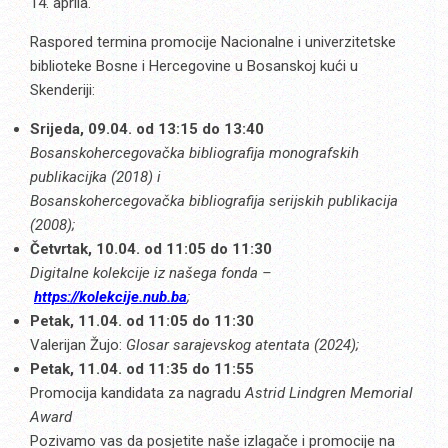
14. aprila.
Raspored termina promocije Nacionalne i univerzitetske
biblioteke Bosne i Hercegovine u Bosanskoj kući u
Skenderiji:
Srijeda, 09.04. od 13:15 do 13:40
Bosanskohercegovačka bibliografija monografskih
publikacijka (2018) i
Bosanskohercegovačka bibliografija serijskih publikacija
(2008);
Četvrtak, 10.04. od 11:05 do 11:30
Digitalne kolekcije iz našega fonda –
https://kolekcije.nub.ba
;
Petak, 11.04. od 11:05 do 11:30
Valerijan Žujo:
Glosar sarajevskog atentata (2024);
Petak, 11.04. od 11:35 do 11:55
Promocija kandidata za nagradu
Astrid Lindgren Memorial
Award
Pozivamo vas da posjetite naše izlagače i promocije na