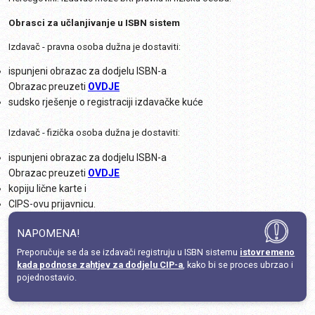
Obrasci za učlanjivanje u ISBN sistem
Izdavač - pravna osoba dužna je dostaviti:
ispunjeni obrazac za dodjelu ISBN-a
Obrazac preuzeti
OVDJE
sudsko rješenje o registraciji izdavačke kuće
Izdavač - fizička osoba dužna je dostaviti:
ispunjeni obrazac za dodjelu ISBN-a
Obrazac preuzeti
OVDJE
kopiju lične karte i
CIPS-ovu prijavnicu.
NAPOMENA!
Preporučuje se da se izdavači registruju u ISBN sistemu
istovremeno
kada podnose zahtjev za dodjelu CIP-a
, kako bi se proces ubrzao i
pojednostavio.