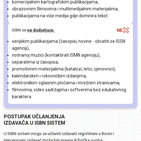
komercijalnim kartografskim publikacijama,
obrazovnim filmovima i multimedijalnim materijalima,
publikacijama na više medija gdje dominira tekst.
ISBN se
ne dodjeljuje:
serijskim publikacijama (časopisi, novine - obratiti se ISSN
agenciji),
notiranoj muzici (kontaktirati ISMN agenciju),
separatima iz časopisa,
promotivnim materijalima (katalozi, letci, cjenovnici),
kalendarskim i rokovničkim izdanjima,
elektronilkim oglasnim pločama i mrežnim stranicama,
filmovima, video sadržajima i softverima bez edukativnog
karaktera.
POSTUPAK UČLANJENJA
IZDAVAČA U ISBN SISTEM
U ISBN sistem mogu se učlaniti izdavači registrirani u Bosni i
Hercegovini. Izdavač može biti pravna ili fizička osoba.