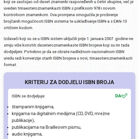
koji se sastojao od deset znamenki raspoređenih u četiri skupine, već je
uveden trinaesteroznamenkasti ISBN s prefiksom 978 i novom
kontrolnom znamenkom. Ova promjena omogućila je proširenje
brojčanih mogućnosti ISBN sistema te usklađivanje ISBN-a s EAN-13
crtičnim kodom.
Izdavači koji su se u ISBN sistem uključili prije 1. januara 2007. godine ne
smiju više koristiti deseteroznamenkaste ISBN brojeve koji su im tada
dodijeljeni. Potrebno je da se obrate nadležnom nacionalnom ISBN
uredu radi konverzije starih ISBN brojeva u novi, trinaesteroznamenkasti
format.
KRITERIJ ZA DODJELU ISBN BROJA
ISBN se dodjeljuje:
štampanim knjigama,
knjigama na digitalnim medijima (CD, DVD, mrežne
publikacije),
publikacijama na Brailleovim pismu,
audio knjigama,