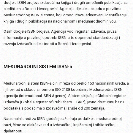
dodjelu ISBN brojeva izdavačima knjiga i drugih omeđenih publikacija sa
sjedištem u Bosni i Hercegovini. Agencija djeluje u skladu s pravilima
Međunarodnog ISBN sistema, koji omogućava jedinstvenu identifikaciju
knjiga i drugih publikacija na nacionalnom i međunarodnom nivou.
Osim dodjele ISBN brojeva, Agencija vodi registar izdavača, pruža
informacije o pravilnoj upotrebi ISBN-a te doprinosi standardizaciji i
razvoju izdavačke djelatnosti u Bosni i Hercegovini.
MEĐUNARODNI SISTEM ISBN-a
Međunarodni sistem ISBN-a čini mreža od preko 150 nacionalnih ureda, a
njihov rad u skladu s normom ISO 2108 koordinira Međunarodna ISBN
agencija (International ISBN Agency). Sistem uključuje Globalni registar
izdavača (Global Register of Publishers – GRP), javno dostupnu bazu
podataka s podacima o izdavačima iz više od 200 zemalja.
Nacionalni uredi za ISBN godišnje ažuriraju podatke u međunarodnoj
bazi, čime se olakšava rad u izdavačkoj, knjižarskoj i bibliotečkoj
djelatnosti.