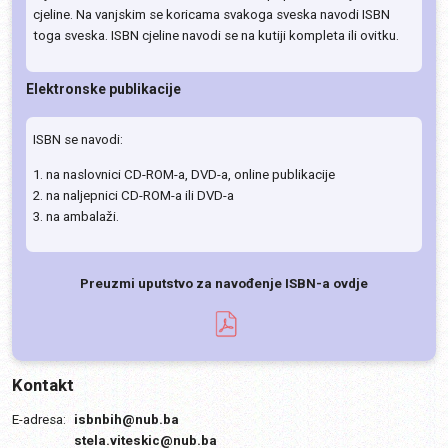
cjeline. Na vanjskim se koricama svakoga sveska navodi ISBN
toga sveska. ISBN cjeline navodi se na kutiji kompleta ili ovitku.
Elektronske publikacije
ISBN se navodi:
1. na naslovnici CD-ROM-a, DVD-a, online publikacije
2. na naljepnici CD-ROM-a ili DVD-a
3. na ambalaži.
Preuzmi uputstvo za navođenje ISBN-a ovdje
Kontakt
E-adresa:
isbnbih@nub.ba
stela.viteskic@nub.ba