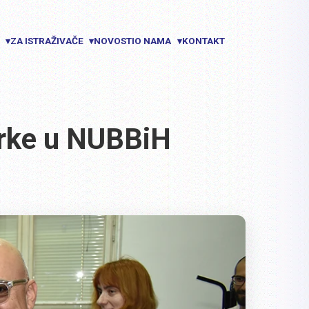
E
ZA ISTRAŽIVAČE
NOVOSTI
O NAMA
KONTAKT
▾
▾
▾
irke u NUBBiH