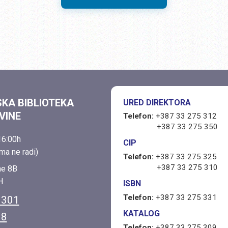
SKA BIBLIOTEKA
URED DIREKTORA
VINE
Telefon:
+387 33 275 312
+387 33 275 350
6:00h
CIP
ma ne radi)
Telefon:
+387 33 275 325
+387 33 275 310
ne 8B
H
ISBN
Telefon:
+387 33 275 331
 301
KATALOG
38
Telefon:
+387 33 275 309