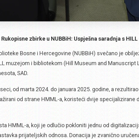
a Rukopisne zbirke u NUBBiH: Uspješna saradnja s HIL
blioteke Bosne i Hercegovine (NUBBiH) svečano je obiljež
ILL muzejom i bibliotekom (Hill Museum and Manuscript Libr
nesota, SAD.
eci, od marta 2024. do januara 2025. godine, a rezultirao 
gažirani od strane HMML-a, koristeći dvije specijalizirane d
 HMML-a, koji je odlučio pokloniti jednu od digitalizacij
stavka prijateljskih odnosa. Donacija je zvanično uručena