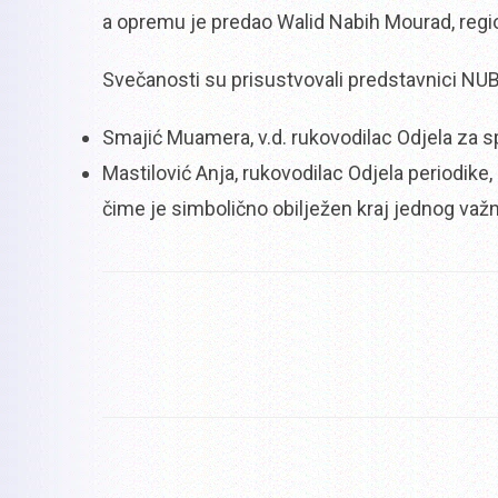
a opremu je predao Walid Nabih Mourad, regiona
Svečanosti su prisustvovali predstavnici NU
Smajić Muamera, v.d. rukovodilac Odjela za sp
Mastilović Anja, rukovodilac Odjela periodike,
čime je simbolično obilježen kraj jednog važ