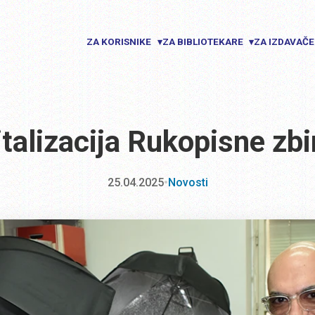
ZA KORISNIKE
ZA BIBLIOTEKARE
ZA IZDAVAČ
▾
▾
italizacija Rukopisne zb
25.04.2025
•
Novosti