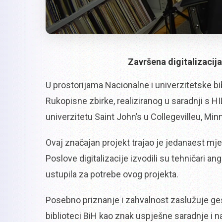
Završena digitalizacij
U prostorijama Nacionalne i univerzitetske bi
Rukopisne zbirke, realiziranog u saradnji s H
univerzitetu Saint John’s u Collegevilleu, Min
Ovaj značajan projekt trajao je jedanaest mjes
Poslove digitalizacije izvodili su tehničari an
ustupila za potrebe ovog projekta.
Posebno priznanje i zahvalnost zaslužuje gesta
biblioteci BiH kao znak uspješne saradnje i na