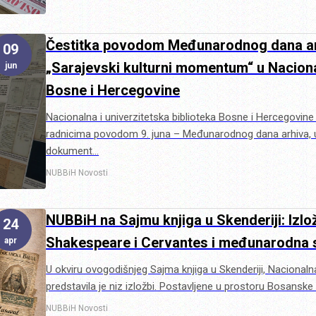
Čestitka povodom Međunarodnog dana arh
09
„Sarajevski kulturni momentum“ u Nacionaln
jun
Bosne i Hercegovine
Nacionalna i univerzitetska biblioteka Bosne i Hercegovine
radnicima povodom 9. juna – Međunarodnog dana arhiva, u
dokument…
NUBBiH
Novosti
NUBBiH na Sajmu knjiga u Skenderiji: Izlož
24
Shakespeare i Cervantes i međunarodna s
apr
U okviru ovogodišnjeg Sajma knjiga u Skenderiji, Nacionaln
predstavila je niz izložbi. Postavljene u prostoru Bosanske
NUBBiH
Novosti