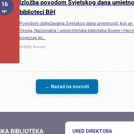
Izložba povodom Svjetskog dana umjetnost
16
biblioteci BiH
apr
Povodom obilježavanja Svjetskog dana umjetnosti, koji se 
Vincija, Nacionalna i univerzitetska biblioteka Bosne i Herc
povezuje kn…
NUBBiH
Novosti
← Nazad na novosti
SKA BIBLIOTEKA
URED DIREKTORA