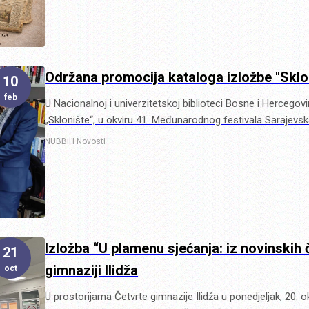
Održana promocija kataloga izložbe "Sklo
10
feb
U Nacionalnoj i univerzitetskoj biblioteci Bosne i Hercego
„Sklonište“, u okviru 41. Međunarodnog festivala Sarajevs
NUBBiH
Novosti
Izložba “U plamenu sjećanja: iz novinskih
21
gimnaziji Ilidža
oct
U prostorijama Četvrte gimnazije Ilidža u ponedjeljak, 20. 