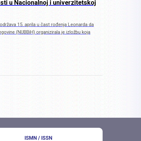
i u Nacionalnoj i univerzitetskoj
održava 15. aprila u čast rođenja Leonarda da
egovine (NUBBiH) organizirala je izložbu koja
ISMN / ISSN