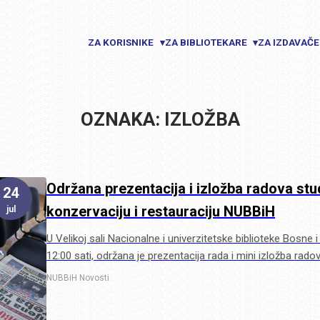
ZA KORISNIKE
ZA BIBLIOTEKARE
ZA IZDAVAČ
▾
▾
OZNAKA: IZLOŽBA
Održana prezentacija i izložba radova st
24
konzervaciju i restauraciju NUBBiH
jul
U Velikoj sali Nacionalne i univerzitetske biblioteke Bosne 
12:00 sati, održana je prezentacija rada i mini izložba rado
NUBBiH
Novosti