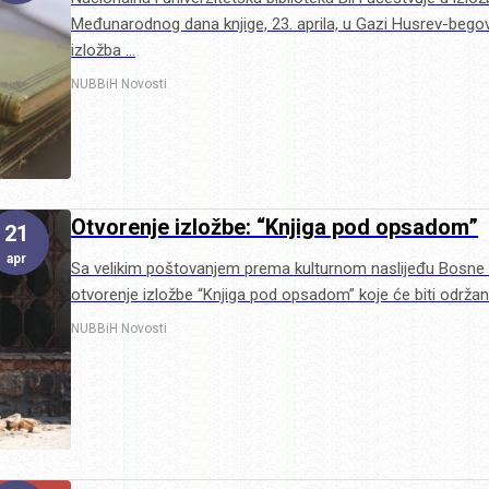
Međunarodnog dana knjige, 23. aprila, u Gazi Husrev-begov
izložba …
NUBBiH
Novosti
Otvorenje izložbe: “Knjiga pod opsadom”
21
apr
Sa velikim poštovanjem prema kulturnom naslijeđu Bosne
otvorenje izložbe “Knjiga pod opsadom” koje će biti održan
NUBBiH
Novosti