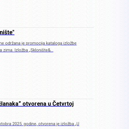
nište"
vine održana je promocija kataloga izložbe
ka zima. Izložba „Sklonište&…
 članaka” otvorena u Četvrtoj
oktobra 2025. godine, otvorena je izložba „U