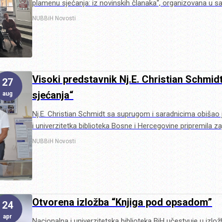
plamenu sjećanja: iz novinskih članaka“, organizovana u sa
NUBBiH
Novosti
Visoki predstavnik Nj.E. Christian Schmid
27
sjećanja“
aug
Nj.E. Christian Schmidt sa suprugom i saradnicima obišao 
i univerzitetka biblioteka Bosne i Hercegovine pripremila 
NUBBiH
Novosti
Otvorena izložba “Knjiga pod opsadom”
24
apr
Nacionalna i univerzitetska biblioteka BiH učestvuje u iz