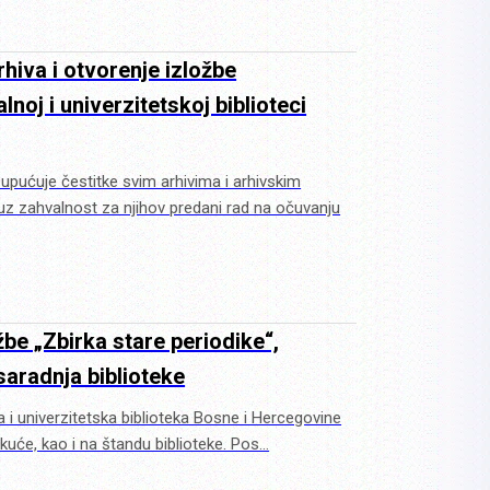
iva i otvorenje izložbe
oj i univerzitetskoj biblioteci
 upućuje čestitke svim arhivima i arhivskim
z zahvalnost za njihov predani rad na očuvanju
be „Zbirka stare periodike“,
aradnja biblioteke
a i univerzitetska biblioteka Bosne i Hercegovine
 kuće, kao i na štandu biblioteke. Pos…