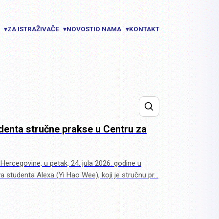
E
ZA ISTRAŽIVAČE
NOVOSTI
O NAMA
KONTAKT
▾
▾
▾
udenta stručne prakse u Centru za
i Hercegovine, u petak, 24. jula 2026. godine u
va studenta Alexa (Yi Hao Wee), koji je stručnu pr…