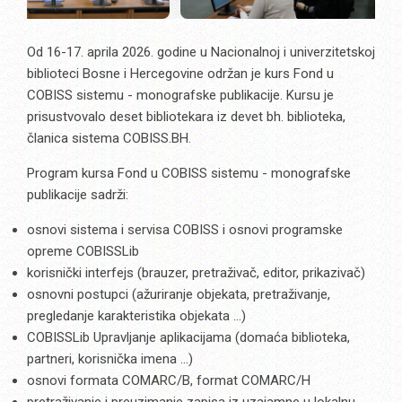
Od 16-17. aprila 2026. godine u Nacionalnoj i univerzitetskoj
biblioteci Bosne i Hercegovine održan je kurs Fond u
COBISS sistemu - monografske publikacije. Kursu je
prisustvovalo deset bibliotekara iz devet bh. biblioteka,
članica sistema COBISS.BH.
Program kursa Fond u COBISS sistemu - monografske
publikacije sadrži:
osnovi sistema i servisa COBISS i osnovi programske
opreme COBISSLib
korisnički interfejs (brauzer, pretraživač, editor, prikazivač)
osnovni postupci (ažuriranje objekata, pretraživanje,
pregledanje karakteristika objekata …)
COBISSLib Upravljanje aplikacijama (domaća biblioteka,
partneri, korisnička imena …)
osnovi formata COMARC/B, format COMARC/H
pretraživanje i preuzimanje zapisa iz uzajamne u lokalnu