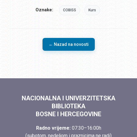
Oznake:
COBISS
Kurs
← Nazad na novosti
NACIONALNA I UNIVERZITETSKA
BIBLIOTEKA
BOSNE I HERCEGOVINE
Radno vrijeme:
07:30–16:00h
(subotom, nedeljom i praznicima ne radi)