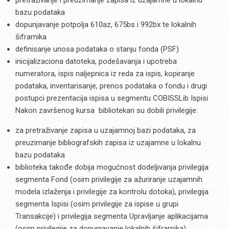
bazu podataka
dopunjavanje potpolja 610az, 675bs i 992bx te lokalnih
šifrarnika
definisanje unosa podataka o stanju fonda (PSF)
inicijalizaciona datoteka, podešavanja i upotreba
numeratora, ispis naljepnica iz reda za ispis, kopiranje
podataka, inventarisanje, prenos podataka o fondu i drugi
postupci prezentacija ispisa u segmentu COBISSLib Ispisi
Nakon završenog kursa bibliotekari su dobili privilegije:
za pretraživanje zapisa u uzajamnoj bazi podataka, za
preuzimanje bibliografskih zapisa iz uzajamne u lokalnu
bazu podataka
biblioteka takođe dobija mogućnost dodeljivanja privilegija
segmenta Fond (osim privilegije za ažuriranje uzajamnih
modela izlaženja i privilegije za kontrolu dotoka), privilegija
segmenta Ispisi (osim privilegije za ispise u grupi
Transakcije) i privilegija segmenta Upravljanje aplikacijama
(osim privilegije za dopunjavanje lokalnih šifrarnika).