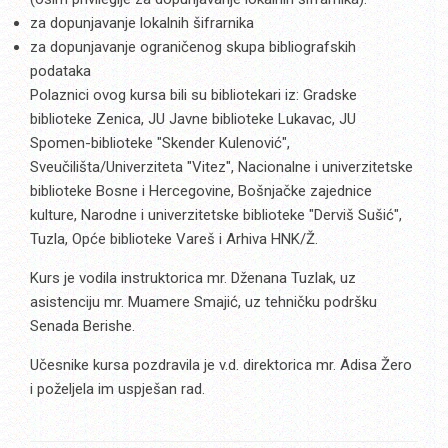
za dopunjavanje lokalnih šifrarnika
za dopunjavanje ograničenog skupa bibliografskih
podataka
Polaznici ovog kursa bili su bibliotekari iz: Gradske
biblioteke Zenica, JU Javne biblioteke Lukavac, JU
Spomen-biblioteke "Skender Kulenović",
Sveučilišta/Univerziteta "Vitez", Nacionalne i univerzitetske
biblioteke Bosne i Hercegovine, Bošnjačke zajednice
kulture, Narodne i univerzitetske biblioteke "Derviš Sušić",
Tuzla, Opće biblioteke Vareš i Arhiva HNK/Ž.
Kurs je vodila instruktorica mr. Dženana Tuzlak, uz
asistenciju mr. Muamere Smajić, uz tehničku podršku
Senada Berishe.
Učesnike kursa pozdravila je v.d. direktorica mr. Adisa Žero
i poželjela im uspješan rad.