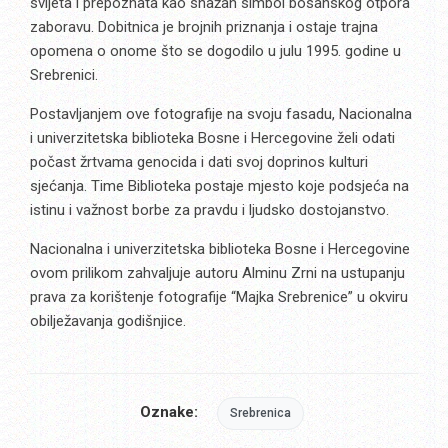
svijeta i prepoznata kao snažan simbol bosanskog otpora
zaboravu. Dobitnica je brojnih priznanja i ostaje trajna
opomena o onome što se dogodilo u julu 1995. godine u
Srebrenici.
Postavljanjem ove fotografije na svoju fasadu, Nacionalna
i univerzitetska biblioteka Bosne i Hercegovine želi odati
počast žrtvama genocida i dati svoj doprinos kulturi
sjećanja. Time Biblioteka postaje mjesto koje podsjeća na
istinu i važnost borbe za pravdu i ljudsko dostojanstvo.
Nacionalna i univerzitetska biblioteka Bosne i Hercegovine
ovom prilikom zahvaljuje autoru Alminu Zrni na ustupanju
prava za korištenje fotografije “Majka Srebrenice” u okviru
obilježavanja godišnjice.
Oznake:
Srebrenica