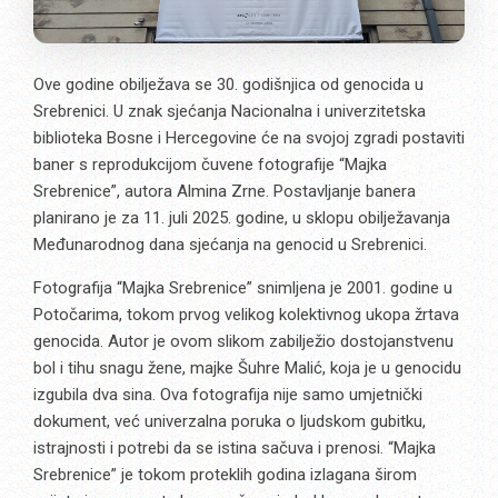
Ove godine obilježava se 30. godišnjica od genocida u
Srebrenici. U znak sjećanja Nacionalna i univerzitetska
biblioteka Bosne i Hercegovine će na svojoj zgradi postaviti
baner s reprodukcijom čuvene fotografije “Majka
Srebrenice”, autora Almina Zrne. Postavljanje banera
planirano je za 11. juli 2025. godine, u sklopu obilježavanja
Međunarodnog dana sjećanja na genocid u Srebrenici.
Fotografija “Majka Srebrenice” snimljena je 2001. godine u
Potočarima, tokom prvog velikog kolektivnog ukopa žrtava
genocida. Autor je ovom slikom zabilježio dostojanstvenu
bol i tihu snagu žene, majke Šuhre Malić, koja je u genocidu
izgubila dva sina. Ova fotografija nije samo umjetnički
dokument, već univerzalna poruka o ljudskom gubitku,
istrajnosti i potrebi da se istina sačuva i prenosi. “Majka
Srebrenice” je tokom proteklih godina izlagana širom