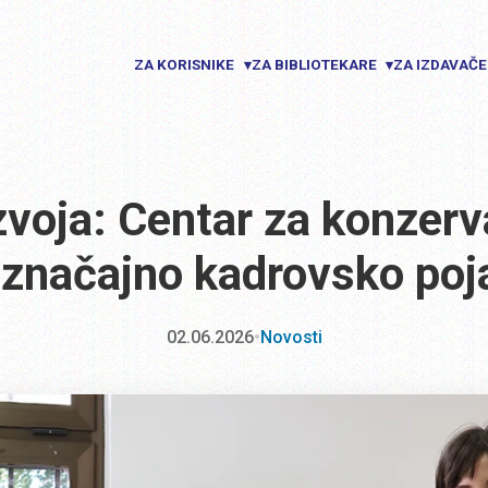
ZA KORISNIKE
ZA BIBLIOTEKARE
ZA IZDAVAČ
▾
▾
voja: Centar za konzerva
 značajno kadrovsko poj
02.06.2026
•
Novosti