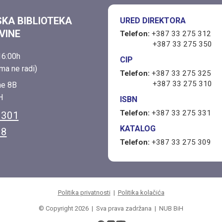
SKA BIBLIOTEKA
URED DIREKTORA
VINE
Telefon:
+387 33 275 312
+387 33 275 350
6:00h
CIP
ma ne radi)
Telefon:
+387 33 275 325
+387 33 275 310
ne 8B
H
ISBN
Telefon:
+387 33 275 331
 301
KATALOG
38
Telefon:
+387 33 275 309
Politika privatnosti
|
Politika kolačića
© Copyright 2026 | Sva prava zadržana | NUB BiH