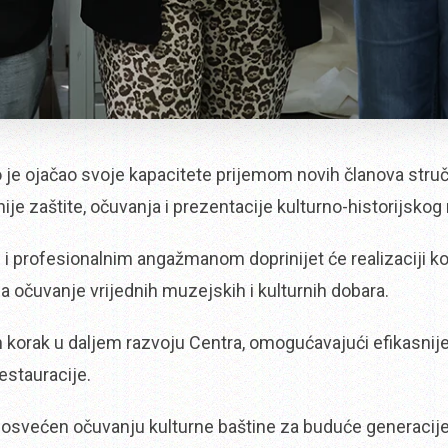
o je ojačao svoje kapacitete prijemom novih članova stru
ije zaštite, očuvanja i prezentacije kulturno-historijskog 
i profesionalnim angažmanom doprinijet će realizaciji k
na očuvanje vrijednih muzejskih i kulturnih dobara.
 korak u daljem razvoju Centra, omogućavajući efikasnije
estauracije.
posvećen očuvanju kulturne baštine za buduće generacije, 