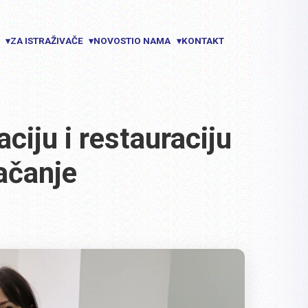
E
ZA ISTRAŽIVAČE
NOVOSTI
O NAMA
KONTAKT
▾
▾
▾
ciju i restauraciju
ačanje