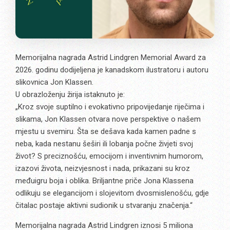
Memorijalna nagrada Astrid Lindgren Memorial Award za
2026. godinu dodijeljena je kanadskom ilustratoru i autoru
slikovnica Jon Klassen.
U obrazloženju žirija istaknuto je:
„Kroz svoje suptilno i evokativno pripovijedanje riječima i
slikama, Jon Klassen otvara nove perspektive o našem
mjestu u svemiru. Šta se dešava kada kamen padne s
neba, kada nestanu šeširi ili lobanja počne živjeti svoj
život? S preciznošću, emocijom i inventivnim humorom,
izazovi života, neizvjesnost i nada, prikazani su kroz
međuigru boja i oblika. Briljantne priče Jona Klassena
odlikuju se elegancijom i slojevitom dvosmislenošću, gdje
čitalac postaje aktivni sudionik u stvaranju značenja.“
Memorijalna nagrada Astrid Lindgren iznosi 5 miliona