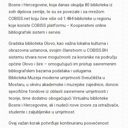
Bosne i Hercegovine, koja danas okuplja 80 biblioteka iz
svih dijelova zemlje, te su se povezale i sa mrežom
COBISS.net koju čine više od 1.484 biblioteke u regionu
koje koriste COBISS platformu – Kooperativni online
bibliografski sistem i servisi.
Gradska biblioteka Olovo, kao važna lokalna kulturna i
obrazovna ustanova, svojim članstvom u COBISS.BH
sistemu stvara nove mogućnosti za korisnike na području
općine Olovo i šire – omogućujući im pristup savremenim
bibliografskim bazama podataka i uslugama.
Biblioteka Muzeja moderne umjetnosti Sveučilišta u
Mostaru, u okviru akademske i muzejske zajednice, donosi
specifične fondove iz oblasti savremene umjetnosti i
teorije, time dodatno obogaćujući Virtualnu biblioteke
Bosne i Hercegovine, ali i nudeći nove izvore za istraživače,
studente i zaljubljenike u umjetnost.
Ovaj važan korak potvrđuje kontinuiranu posvećenost