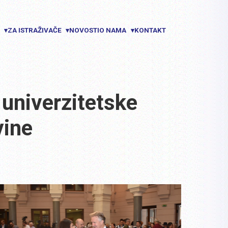
E
ZA ISTRAŽIVAČE
NOVOSTI
O NAMA
KONTAKT
▾
▾
▾
 univerzitetske
vine