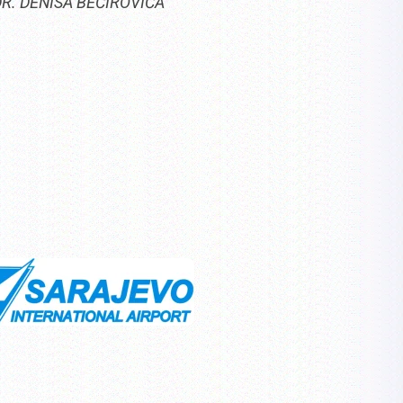
R. DENISA BEĆIROVIĆA