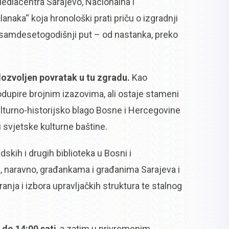
Mediacentra Sarajevo, Nacionalna i
anaka“ koja hronološki prati priču o izgradnji
 osamdesetogodišnji put – od nastanka, preko
 dozvoljen povratak u tu zgradu.
Kao
dupire brojnim izazovima, ali ostaje stameni
kulturno-historijsko blago Bosne i Hercegovine
 svjetske kulturne baštine.
ih i drugih biblioteka u Bosni i
i, naravno, građankama i građanima Sarajeva i
nja i izbora upravljačkih struktura te stalnog
 do 14:00 sati
, a zatim u privremenim