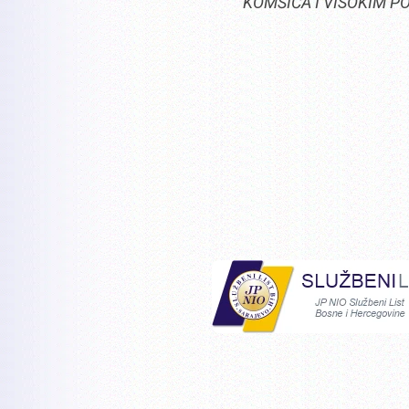
KOMŠIĆA I VISOKIM P