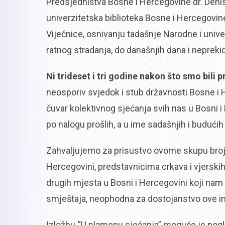
Predsjedništva Bosne i Hercegovine dr. Denisa
univerzitetska biblioteka Bosne i Hercegovine 
Vijećnice, osnivanju tadašnje Narodne i univ
ratnog stradanja, do današnjih dana i neprek
Ni trideset i tri godine nakon što smo bili 
neosporiv svjedok i stub državnosti Bosne i 
čuvar kolektivnog sjećanja svih nas u Bosni i 
po nalogu prošlih, a u ime sadašnjih i buduć
Zahvaljujemo za prisustvo ovome skupu brojn
Hercegovini, predstavnicima crkava i vjerski
drugih mjesta u Bosni i Hercegovini koji nam 
smještaja, neophodna za dostojanstvo ove ins
Izložbu “U plamenu sjećanja” moguće je pogle