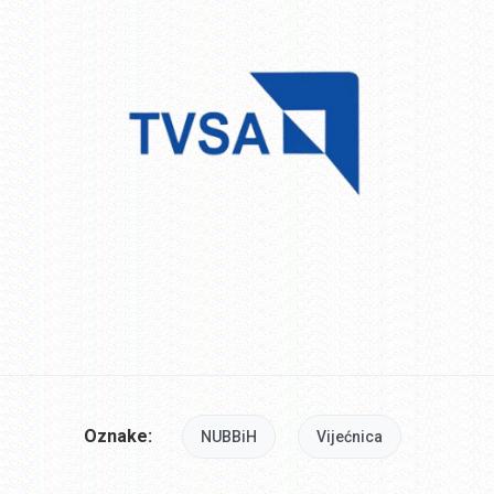
Oznake:
NUBBiH
Vijećnica