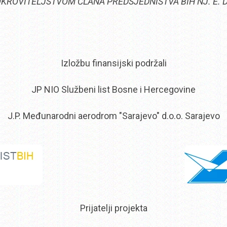
OKROVITELJSTVOM ČLANA PREDSJEDNIŠTVA BIH NJ. E. D
Izložbu finansijski podržali
JP NIO Službeni list Bosne i Hercegovine
J.P. Međunarodni aerodrom "Sarajevo" d.o.o. Sarajevo
Prijatelji projekta