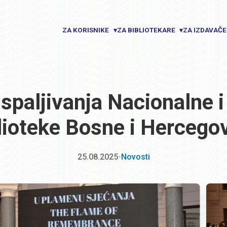
ZA KORISNIKE
ZA BIBLIOTEKARE
ZA IZDAVAČ
▾
▾
 spaljivanja Nacionalne i
lioteke Bosne i Hercego
25.08.2025
•
Novosti