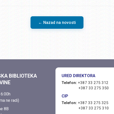
← Nazad na novosti
SKA BIBLIOTEKA
URED DIREKTORA
VINE
Telefon:
+387 33 275 312
+387 33 275 350
6:00h
CIP
ma ne radi)
Telefon:
+387 33 275 325
+387 33 275 310
ne 8B