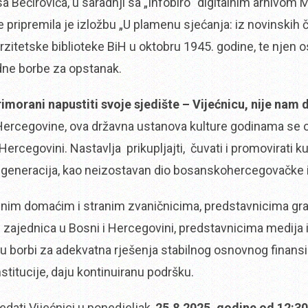
 Bećirovića, u saradnji sa „Infobiro“ digitalnim arhivom 
pripremila je izložbu „U plamenu sjećanja: iz novinskih čl
erzitetske biblioteke BiH u oktobru 1945. godine, te njen
idne borbe za opstanak.
primorani napustiti svoje sjedište – Vijećnicu, nije nam
Hercegovine, ova državna ustanova kulture godinama se o
Hercegovini. Nastavlja prikupljajti, čuvati i promovirati 
ih generacija, kao neizostavan dio bosanskohercegovačke i
im domaćim i stranim zvaničnicima, predstavnicima gradsk
h zajednica u Bosni i Hercegovini, predstavnicima medija 
u borbi za adekvatna rješenja stabilnog osnovnog finansira
titucije, daju kontinuiranu podršku.
dati Vijećnici u ponedjeljak,
25.8.2025. godine od 12:30