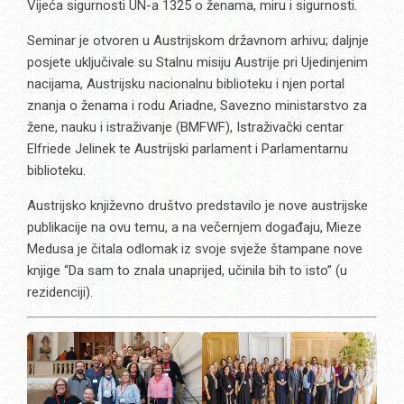
Vijeća sigurnosti UN-a 1325 o ženama, miru i sigurnosti.
Seminar je otvoren u Austrijskom državnom arhivu; daljnje
posjete uključivale su Stalnu misiju Austrije pri Ujedinjenim
nacijama, Austrijsku nacionalnu biblioteku i njen portal
znanja o ženama i rodu Ariadne, Savezno ministarstvo za
žene, nauku i istraživanje (BMFWF), Istraživački centar
Elfriede Jelinek te Austrijski parlament i Parlamentarnu
biblioteku.
Austrijsko književno društvo predstavilo je nove austrijske
publikacije na ovu temu, a na večernjem događaju, Mieze
Medusa je čitala odlomak iz svoje svježe štampane nove
knjige “Da sam to znala unaprijed, učinila bih to isto” (u
rezidenciji).